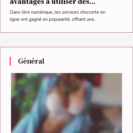
avantages à utiliser des
services d’escortes en ligne ?
Dans l’ère numérique, les services d’escorte en
ligne ont gagné en popularité, offrant une...
Général