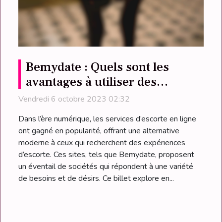
Bemydate : Quels sont les
avantages à utiliser des
services d’escortes en ligne ?
Vendredi 6 octobre 2023 02:32
Dans l’ère numérique, les services d’escorte en ligne
ont gagné en popularité, offrant une alternative
moderne à ceux qui recherchent des expériences
d’escorte. Ces sites, tels que Bemydate, proposent
un éventail de sociétés qui répondent à une variété
de besoins et de désirs. Ce billet explore en...