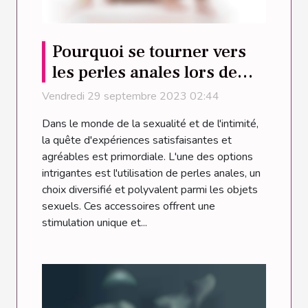
Pourquoi se tourner vers
les perles anales lors de
l'achat de votre objet
Vendredi 29 septembre 2023 02:44
sexuel ?
Dans le monde de la sexualité et de l'intimité,
la quête d'expériences satisfaisantes et
agréables est primordiale. L'une des options
intrigantes est l'utilisation de perles anales, un
choix diversifié et polyvalent parmi les objets
sexuels. Ces accessoires offrent une
stimulation unique et...