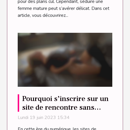
pour des plans cul. Cependant, séduire une
femme mature peut s’avérer délicat. Dans cet
article, vous découvrirez...
Pourquoi s’inscrire sur un
site de rencontre sans
tabous ?
Lundi 19 juin 2023 15:34
En cette ère du numérique, les sites de